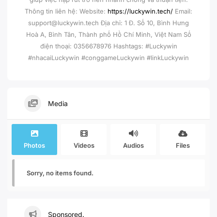
Thông tin liên hệ: Website:
https://luckywin.tech/
Email:
support@luckywin.tech Địa chỉ: 1 Đ. Số 10, Bình Hưng
Hoà A, Bình Tân, Thành phố Hồ Chí Minh, Việt Nam Số
điện thoại: 0356678976 Hashtags: #Luckywin
#nhacaiLuckywin #conggameLuckywin #linkLuckywin
Media
Photos
Videos
Audios
Files
Sorry, no items found.
Sponsored.