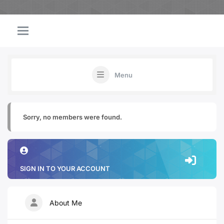
Menu
Sorry, no members were found.
SIGN IN TO YOUR ACCOUNT
About Me