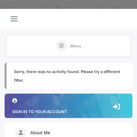
Menu
Sorry, there was no activity found. Please try a different
filter.
SIGN IN TO YOUR ACCOUNT
About Me