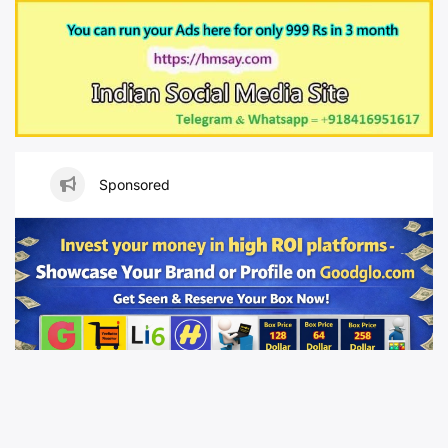
Sponsored