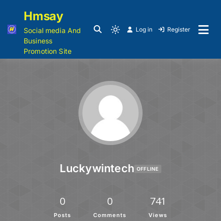
Hmsay
Log in
Register
Social media And
Business
Promotion Site
Luckywintech
OFFLINE
0
0
741
Posts
Comments
Views