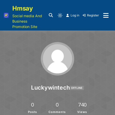
Hmsay
Log in
Register
Social media And
Business
Promotion Site
Luckywintech
OFFLINE
0
0
740
Posts
Comments
Views