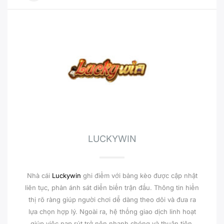
LUCKYWIN
Nhà cái
Luckywin
ghi điểm với bảng kèo được cập nhật
liên tục, phản ánh sát diễn biến trận đấu. Thông tin hiển
thị rõ ràng giúp người chơi dễ dàng theo dõi và đưa ra
lựa chọn hợp lý. Ngoài ra, hệ thống giao dịch linh hoạt
giúp việc nạp rút trở nên nhanh chóng và thuận tiện.