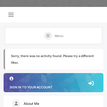
Menu
Sorry, there was no activity found. Please try a different
filter.
SIGN IN TO YOUR ACCOUNT
About Me