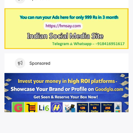
Sponsored