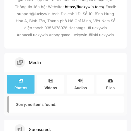
Thông tin liên hệ: Website:
https://luckywin.tech/
Email:
support@luckywin.tech Địa chỉ: 1 Đ. Số 10, Bình Hưng
Hoà A, Bình Tân, Thành phố Hồ Chí Minh, Việt Nam Số
điện thoại: 0356678976 Hashtags: #Luckywin
#nhacaiLuckywin #conggameLuckywin #linkLuckywin
Media
Photos
Videos
Audios
Files
Sorry, no items found.
Sponsored.