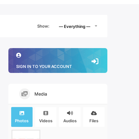
Show:
— Everything —
SIGN IN TO YOUR ACCOUNT
Media
Photos
Videos
Audios
Files