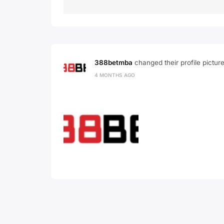
388betmba
changed their profile pictur
4 MONTHS AGO