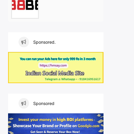
Sponsored.
Sponsored