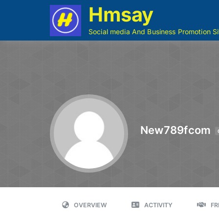
Hmsay
Social media And Business Promotion Si
New789fcom
OVERVIEW
ACTIVITY
FR