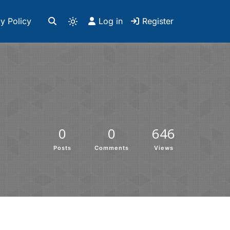
y Policy
Log in
Register
0
0
646
Posts
Comments
Views