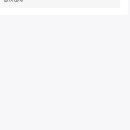
Read More