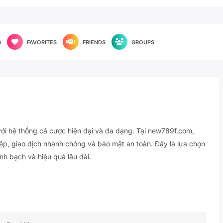
G
FAVORITES
FRIENDS
GROUPS
n với hệ thống cá cược hiện đại và đa dạng. Tại new789f.com,
ệp, giao dịch nhanh chóng và bảo mật an toàn. Đây là lựa chọn
h bạch và hiệu quả lâu dài.