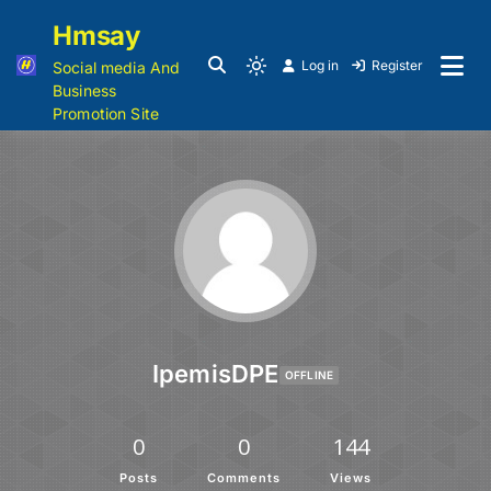
Hmsay
Log in
Register
Social media And
Business
Promotion Site
IpemisDPE
OFFLINE
0
0
144
Posts
Comments
Views