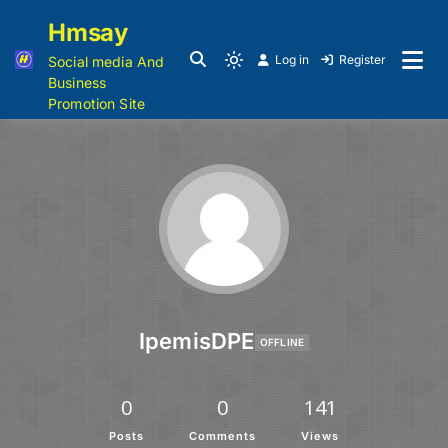
Hmsay
Log in
Register
Social media And
Business
Promotion Site
IpemisDPE
OFFLINE
0
0
141
Posts
Comments
Views