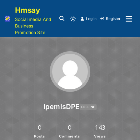
Hmsay
Log in
Register
Social media And
Business
Promotion Site
IpemisDPE
OFFLINE
0
0
143
Posts
Comments
Views