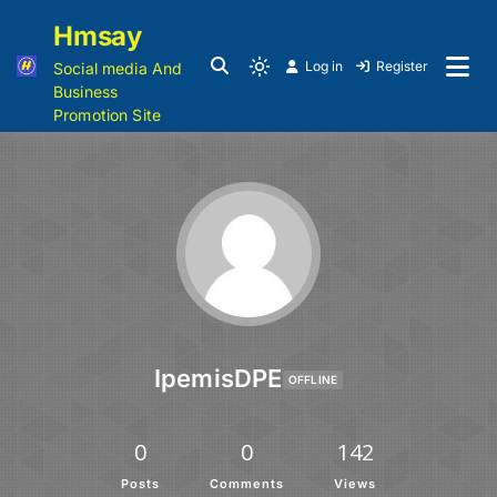
Hmsay
Log in
Register
Social media And
Business
Promotion Site
IpemisDPE
OFFLINE
0
0
142
Posts
Comments
Views