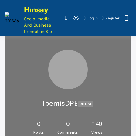
Hmsay
Log in
Register
Social media
And Business
Promotion Site
IpemisDPE
OFFLINE
0
0
140
Posts
Comments
Views