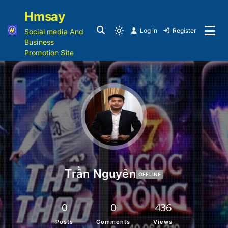
Hmsay
Log in
Register
Social media And
Business
Promotion Site
Trần Nguyên
OFFLINE
0
0
436
Posts
Comments
Views