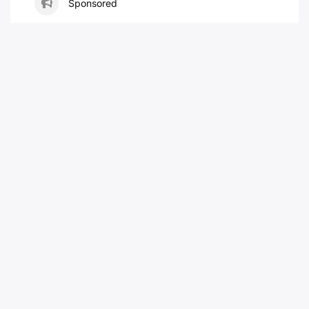
Sponsored
Copyright © [2017-2026,] Hmsay | Powered by
[AimsBro]