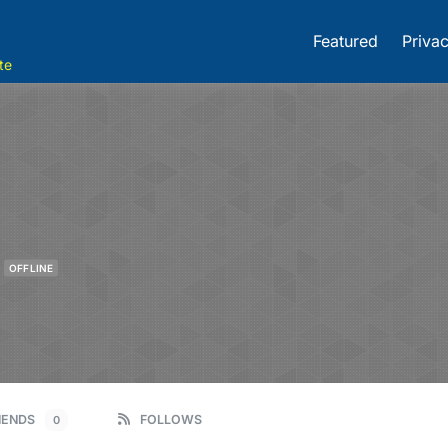
Featured
Privac
te
OFFLINE
IENDS
FOLLOWS
0