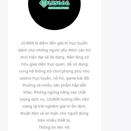
UU666 là điểm đến giải trí trực tuyến
dành cho những người yêu thích các trò
chơi hiện đại và đa dạng. Nền tảng sở
hữu giao diện trực quan, dễ sử dụng
cùng hệ thống trò chơi phong phú như
casino trực tuyến, nổ hũ, game bài đổi
thưởng và nhiều sản phẩm hấp dẫn
khác. Không ngừng nâng cao chất
lượng dịch vụ, UU666 hướng đến việc
mang lại trải nghiệm giải trí ổn định,
thuận tiện và an toàn cho người dùng
trên nhiều thiết bị.
Thông tin liên hệ: