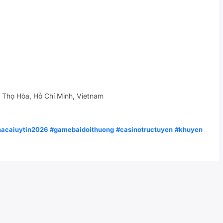
 Thọ Hòa, Hồ Chí Minh, Vietnam
hacaiuytin2026
#gamebaidoithuong
#casinotructuyen
#khuyen