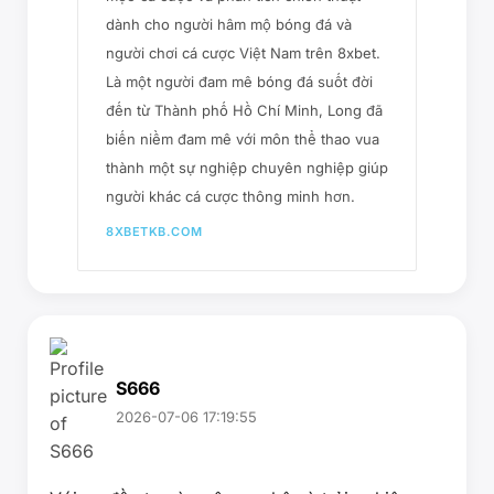
dành cho người hâm mộ bóng đá và
người chơi cá cược Việt Nam trên 8xbet.
Là một người đam mê bóng đá suốt đời
đến từ Thành phố Hồ Chí Minh, Long đã
biến niềm đam mê với môn thể thao vua
thành một sự nghiệp chuyên nghiệp giúp
người khác cá cược thông minh hơn.
8XBETKB.COM
S666
2026-07-06 17:19:55