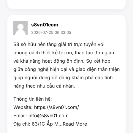
s8vn01com
2026-07-25 06:33:05
S8 sở hữu nền tảng giải trí trực tuyến với
phong cách thiết kế tối ưu, thao tác đơn giản
và khả năng hoạt động ổn định. Sự kết hợp
giữa công nghệ hiện đại và giao diện thân thiện
giúp người dùng dễ dàng khám phá các tính
năng theo nhu cầu cá nhân.
Thông tin liên hệ:
Website:
https://s8vn01.com/
Email:
info@s8vn01.com
Địa chỉ: 63/1C Ấp M…
Read More