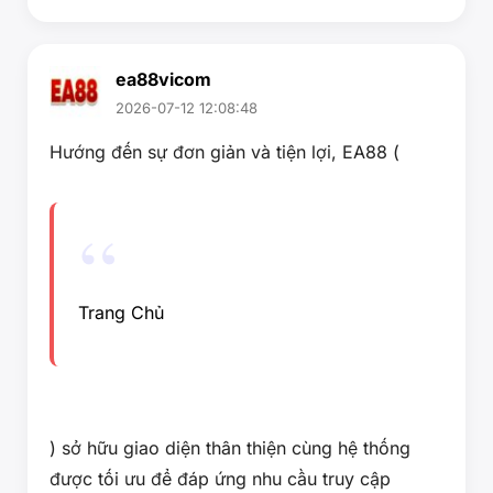
ea88vicom
2026-07-12 12:08:48
Hướng đến sự đơn giản và tiện lợi, EA88 (
Trang Chủ
) sở hữu giao diện thân thiện cùng hệ thống
được tối ưu để đáp ứng nhu cầu truy cập