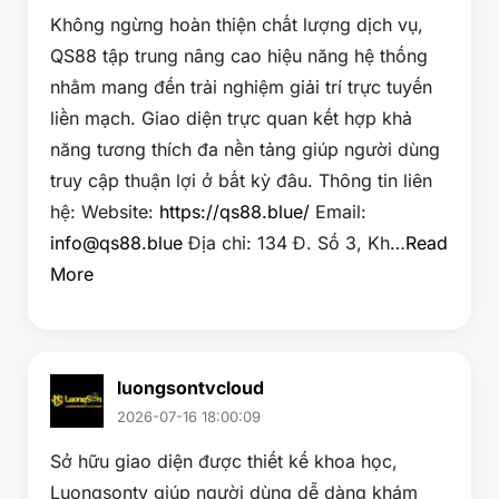
Không ngừng hoàn thiện chất lượng dịch vụ,
QS88 tập trung nâng cao hiệu năng hệ thống
nhằm mang đến trải nghiệm giải trí trực tuyến
liền mạch. Giao diện trực quan kết hợp khả
năng tương thích đa nền tảng giúp người dùng
truy cập thuận lợi ở bất kỳ đâu. Thông tin liên
hệ: Website:
https://qs88.blue/
Email:
info@qs88.blue
Địa chỉ: 134 Đ. Số 3, Kh…
Read
More
luongsontvcloud
2026-07-16 18:00:09
Sở hữu giao diện được thiết kế khoa học,
Luongsontv giúp người dùng dễ dàng khám