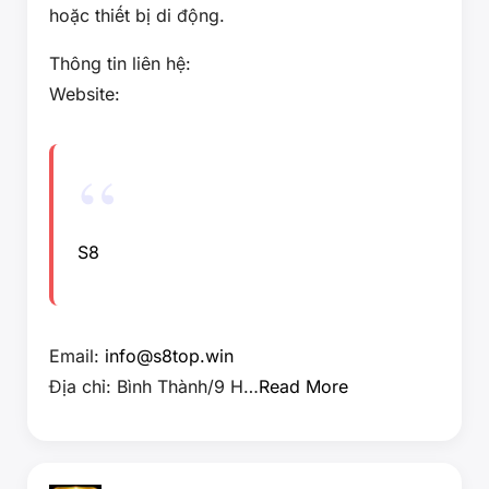
hoặc thiết bị di động.
Thông tin liên hệ:
Website:
S8
Email:
info@s8top.win
Địa chỉ: Bình Thành/9 H…
Read More