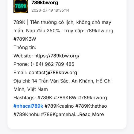
789kbworg
2026-07-19 18:35:14
789K | Tiền thưởng có lịch, không chờ may
mắn. Nạp đầu 250%. Truy cập: 789kbw.org
#789KBW
Thông tin:
Website:
https://789kbw.org/
Phone: (+84) 962 789 485
Email:
contact@789kbw.org
Địa chỉ: 14 Trần Văn Sắc, An Khánh, Hồ Chí
Minh, Việt Nam
Hashtags: #789K #789KBW #789kbworg
#nhacai789k
#789Kcasino #789Kthethao
#789Knohu #789Kgamebai…
Read More