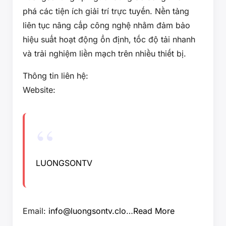
phá các tiện ích giải trí trực tuyến. Nền tảng
liên tục nâng cấp công nghệ nhằm đảm bảo
hiệu suất hoạt động ổn định, tốc độ tải nhanh
và trải nghiệm liền mạch trên nhiều thiết bị.
Thông tin liên hệ:
Website:
LUONGSONTV
Email:
info@luongsontv.clo
…
Read More