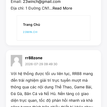
Email:
23winch@gmail.com
Địa chỉ: 1 Đường CN1…
Read More
Trang Chủ
23WIN.CH
rr88zone
2026-07-29 09:49:30
Với hệ thống được tối ưu liên tục, RR88 mang
đến trải nghiệm giải trí trực tuyến mượt mà
thông qua các nội dung Thể Thao, Game Bài,
Đá Gà, Bắn Cá và Nổ Hũ. Nền tảng có giao
diện trực quan, tốc độ phản hồi nhanh và khả
năng tương thích trên nhiều thiết bị khác nhau.