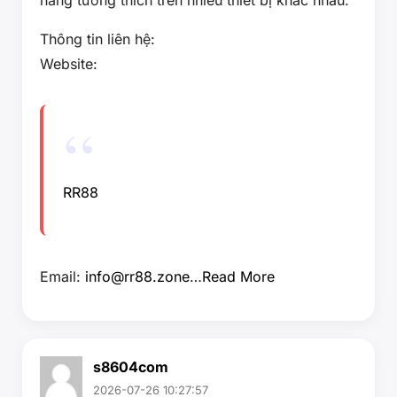
Thông tin liên hệ:
Website:
RR88
Email:
info@rr88.zone
…
Read More
s8604com
2026-07-26 10:27:57