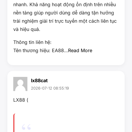
nhanh. Khả năng hoạt động ổn định trên nhiều
nền tảng giúp người dùng dễ dàng tận hưởng
trải nghiệm giải trí trực tuyến một cách liên tục
và hiệu quả.
Thông tin liên hệ:
Tên thương hiệu: EA88…
Read More
lx88cat
2026-07-12 08:55:19
LX88 (