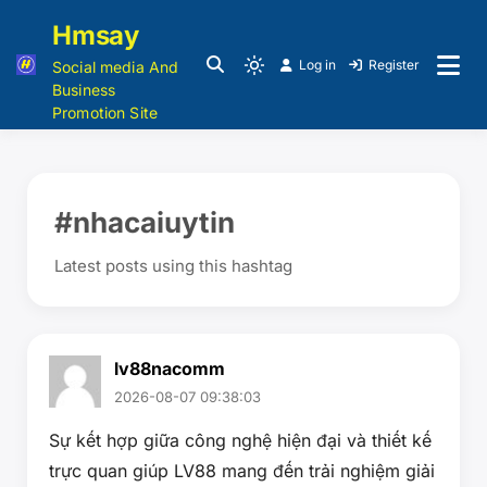
Hmsay
Log in
Register
Social media And
Business
Promotion Site
#nhacaiuytin
Latest posts using this hashtag
lv88nacomm
2026-08-07 09:38:03
Sự kết hợp giữa công nghệ hiện đại và thiết kế
trực quan giúp LV88 mang đến trải nghiệm giải