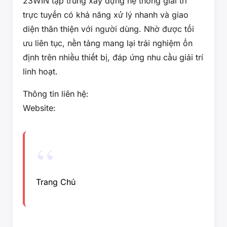
23WIN tập trung xây dựng hệ thống giải trí
trực tuyến có khả năng xử lý nhanh và giao
diện thân thiện với người dùng. Nhờ được tối
ưu liên tục, nền tảng mang lại trải nghiệm ổn
định trên nhiều thiết bị, đáp ứng nhu cầu giải trí
linh hoạt.
Thông tin liên hệ:
Website:
Trang Chủ