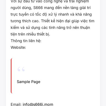
Với sự đầu tư vào công nghệ và trải nghiệm
người dùng, S666 mang đến nền tảng giải trí
trực tuyến có tốc độ xử lý nhanh và khả năng
tương thích cao. Thiết kế hiện đại giúp việc tìm
kiếm và sử dụng các tính năng trở nên thuận
tiện trên nhiều thiết bị.
Thông tin liên hệ:
Website:
Sample Page
Email:
info@s666i.mom