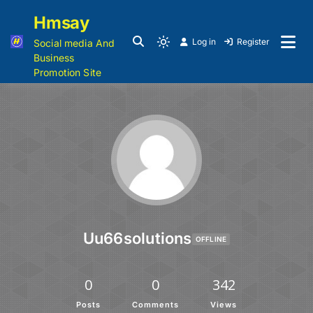
Hmsay
Log in
Register
Social media And
Business
Promotion Site
Uu66solutions
OFFLINE
0
0
342
Posts
Comments
Views