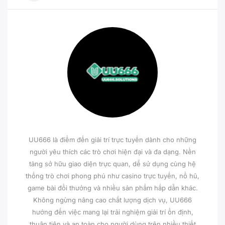
UU666 là điểm đến giải trí trực tuyến dành cho những
người yêu thích các trò chơi hiện đại và đa dạng. Nền
tảng sở hữu giao diện trực quan, dễ sử dụng cùng hệ
thống trò chơi phong phú như casino trực tuyến, nổ hũ,
game bài đổi thưởng và nhiều sản phẩm hấp dẫn khác.
Không ngừng nâng cao chất lượng dịch vụ, UU666
hướng đến việc mang lại trải nghiệm giải trí ổn định,
thuận tiện và an toàn cho người dùng trên nhiều thiết