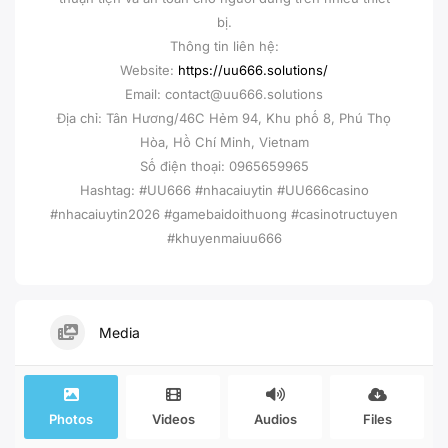
bị.
Thông tin liên hệ:
Website:
https://uu666.solutions/
Email: contact@uu666.solutions
Địa chỉ: Tân Hương/46C Hẻm 94, Khu phố 8, Phú Thọ
Hòa, Hồ Chí Minh, Vietnam
Số điện thoại: 0965659965
Hashtag: #UU666 #nhacaiuytin #UU666casino
#nhacaiuytin2026 #gamebaidoithuong #casinotructuyen
#khuyenmaiuu666
Media
Photos
Videos
Audios
Files