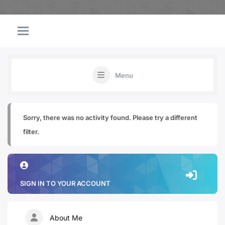
Menu
Sorry, there was no activity found. Please try a different
filter.
SIGN IN TO YOUR ACCOUNT
About Me