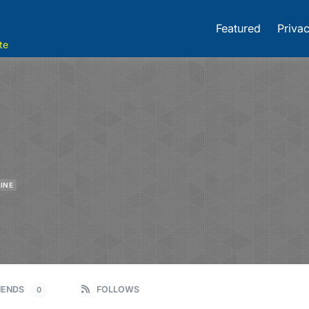
Featured
Privac
te
INE
IENDS
FOLLOWS
0