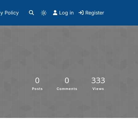
y Policy
Log in
Register
0
0
333
Posts
Comments
Views