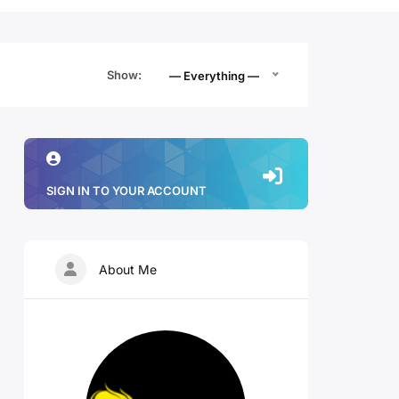
Show:
— Everything —
SIGN IN TO YOUR ACCOUNT
About Me