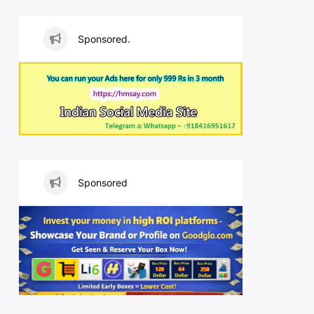
Sponsored.
Sponsored