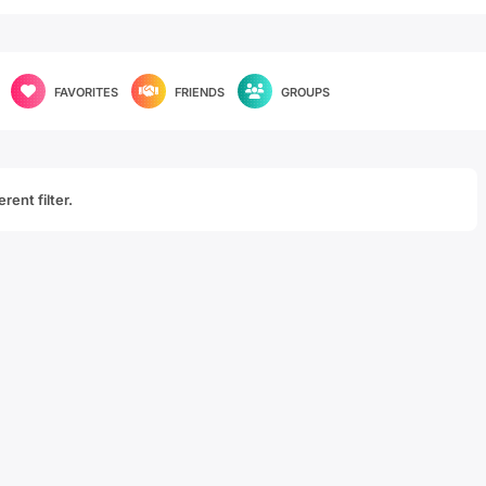
FAVORITES
FRIENDS
GROUPS
rent filter.