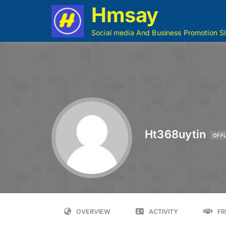
Hmsay
Social media And Business Promotion Si
Ht368uytin
OFFL
OVERVIEW
ACTIVITY
FR