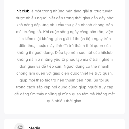
hit club
là một trong những nền tảng giải trí trực tuyến
được nhiều người biết đến trong thời gian gần đây nhờ
khả năng đáp ứng nhu cầu thư giãn nhanh chóng trên
môi trường số. Khi cuộc sống ngày càng bận rộn, việc
tìm kiếm một không gian giải trí thuận tiện ngay trên
điện thoại hoặc máy tính đã trở thành thói quen của
không ít người dùng. Điều tạo nên sức hút của hitclub
không nằm ở những yếu tố phức tạp mà ở trải nghiệm
đơn giản và dễ tiếp cận. Người dùng có thể nhanh
chóng làm quen với giao diện được thiết kế trực quan,
giúp mọi thao tác trở nên thuận tiện hơn. Sự tối ưu
trong cách sắp xếp nội dung cũng giúp người truy cập
dễ dàng tìm thấy những gì mình quan tâm mà không mất
quá nhiều thời gian.
Media