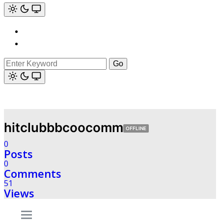
Featured
Privacy Policy
Log in
Register
hitclubbbcoocomm
OFFLINE
0
Posts
0
Comments
51
Views