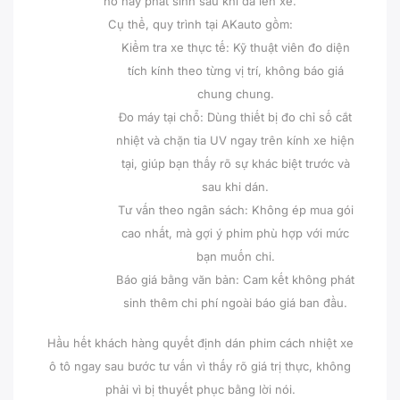
hồ hay phát sinh sau khi đã lên xe.
Cụ thể, quy trình tại AKauto gồm:
Kiểm tra xe thực tế: Kỹ thuật viên đo diện
tích kính theo từng vị trí, không báo giá
chung chung.
Đo máy tại chỗ: Dùng thiết bị đo chỉ số cắt
nhiệt và chặn tia UV ngay trên kính xe hiện
tại, giúp bạn thấy rõ sự khác biệt trước và
sau khi dán.
Tư vấn theo ngân sách: Không ép mua gói
cao nhất, mà gợi ý phim phù hợp với mức
bạn muốn chi.
Báo giá bằng văn bản: Cam kết không phát
sinh thêm chi phí ngoài báo giá ban đầu.
Hầu hết khách hàng quyết định dán phim cách nhiệt xe
ô tô ngay sau bước tư vấn vì thấy rõ giá trị thực, không
phải vì bị thuyết phục bằng lời nói.