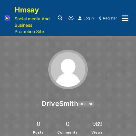
Hmsay
Log in
Register
Social media And
Business
Promotion Site
DriveSmith
OFFLINE
0
0
989
Posts
Comments
Views