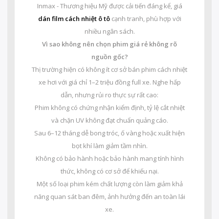
Inmax - Thương hiệu Mỹ được cải tiến đáng kể, giá
dán film cách nhiệt ô tô
cạnh tranh, phù hợp với
nhiều ngân sách.
Vì sao không nên chọn phim giá rẻ không rõ
nguồn gốc?
Thị trường hiện có không ít cơ sở bán phim cách nhiệt
xe hơi với giá chỉ 1–2 triệu đồng full xe. Nghe hấp
dẫn, nhưng rủi ro thực sự rất cao:
Phim không có chứng nhận kiểm định, tỷ lệ cắt nhiệt
và chặn UV không đạt chuẩn quảng cáo.
Sau 6–12 tháng dễ bong tróc, ố vàng hoặc xuất hiện
bọt khí làm giảm tầm nhìn.
Không có bảo hành hoặc bảo hành mang tính hình
thức, không có cơ sở để khiếu nại.
Một số loại phim kém chất lượng còn làm giảm khả
năng quan sát ban đêm, ảnh hưởng đến an toàn lái
xe.