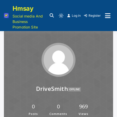
Hmsay
Log in
Register
Social media And
Business
Promotion Site
DriveSmith
OFFLINE
0
0
969
Posts
Comments
Views