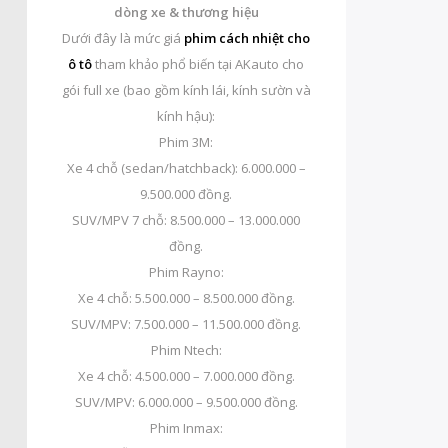
dòng xe & thương hiệu
Dưới đây là mức giá
phim cách nhiệt cho
ô tô
tham khảo phổ biến tại AKauto cho
gói full xe (bao gồm kính lái, kính sườn và
kính hậu):
Phim 3M:
Xe 4 chỗ (sedan/hatchback): 6.000.000 –
9.500.000 đồng.
SUV/MPV 7 chỗ: 8.500.000 – 13.000.000
đồng.
Phim Rayno:
Xe 4 chỗ: 5.500.000 – 8.500.000 đồng.
SUV/MPV: 7.500.000 – 11.500.000 đồng.
Phim Ntech:
Xe 4 chỗ: 4.500.000 – 7.000.000 đồng.
SUV/MPV: 6.000.000 – 9.500.000 đồng.
Phim Inmax: