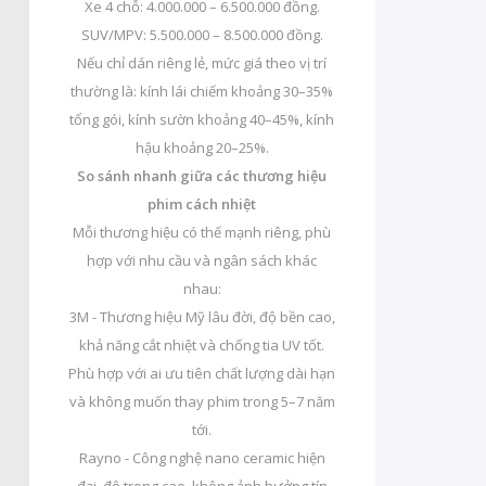
Xe 4 chỗ: 4.000.000 – 6.500.000 đồng.
SUV/MPV: 5.500.000 – 8.500.000 đồng.
Nếu chỉ dán riêng lẻ, mức giá theo vị trí
thường là: kính lái chiếm khoảng 30–35%
tổng gói, kính sườn khoảng 40–45%, kính
hậu khoảng 20–25%.
So sánh nhanh giữa các thương hiệu
phim cách nhiệt
Mỗi thương hiệu có thế mạnh riêng, phù
hợp với nhu cầu và ngân sách khác
nhau:
3M - Thương hiệu Mỹ lâu đời, độ bền cao,
khả năng cắt nhiệt và chống tia UV tốt.
Phù hợp với ai ưu tiên chất lượng dài hạn
và không muốn thay phim trong 5–7 năm
tới.
Rayno - Công nghệ nano ceramic hiện