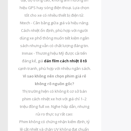
đại, độ trong cao, không ảnh hưởng tín
hiệu GPS hay sóng điện thoại. Lựa chọn
tốt cho xe có nhiều thiết bị điện tử.
Ntech - Cân bằng giữa giá và hiệu năng.
Cách nhiệt ổn định, phù hợp với người
dùng xe phổ thông muốn tiết kiệm ngân
sách nhưng vẫn có chất lượng đáng tin.
Inmax - Thương hiệu Mỹ được cải tiến
đáng kể, giá
dán film cách nhiệt ô tô
cạnh tranh, phù hợp với nhiều ngân sách.
Vì sao không nên chọn phim giá rẻ
không rõ nguồn gốc?
Thị trường hiện có không ít cơ sở bán
phim cách nhiệt xe hơi với giá chỉ 1–2
triệu đồng full xe. Nghe hấp dẫn, nhưng
rủi ro thực sự rất cao:
Phim không có chứng nhận kiểm định, tỷ
lệ cắt nhiệt và chặn UV không đạt chuẩn