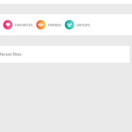
FAVORITES
FRIENDS
GROUPS
erent filter.