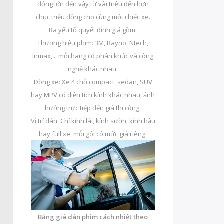
động lớn đến vậy từ vài triệu đến hơn
chục triệu đồng cho cùng một chiếc xe.
Ba yếu tố quyết định giá gồm:
Thương hiệu phim: 3M, Rayno, Ntech,
Inmax,... mỗi hãng có phân khúc và công
nghệ khác nhau.
Dòng xe: Xe 4 chỗ compact, sedan, SUV
hay MPV có diện tích kính khác nhau, ảnh
hưởng trực tiếp đến giá thi công.
Vị trí dán: Chỉ kính lái, kính sườn, kính hậu
hay full xe, mỗi gói có mức giá riêng.
Bảng giá dán phim cách nhiệt theo