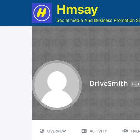
Hmsay
Social media And Business Promotion Si
DriveSmith
OFFL
OVERVIEW
ACTIVITY
FRI