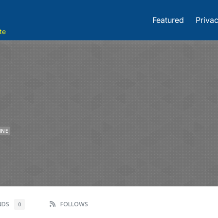
Featured
Privac
te
INE
ENDS
FOLLOWS
0