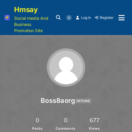
Hmsay
Log in
Register
Social media And
Business
Promotion Site
Boss8aorg
OFFLINE
0
0
677
Posts
Comments
Views