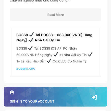
chuyên nghiệp nhất cho cộng đồng.…
Read More
BOSS8
Tải BOSS8 + 688,000 VND〖Hằng
Ngày〗
Nhà Cái Uy Tín
BOSS8
Tải BOSS8 iOS API PC Nhận
69.000VNĐ Hằng Ngày
#1 Nhà Cái Uy Tín
Tỷ Lệ Kèo Hấp Dẫn
Có Cược Có Nghìn Tỷ
BOSS8A.ORG
SIGN IN TO YOUR ACCOUNT