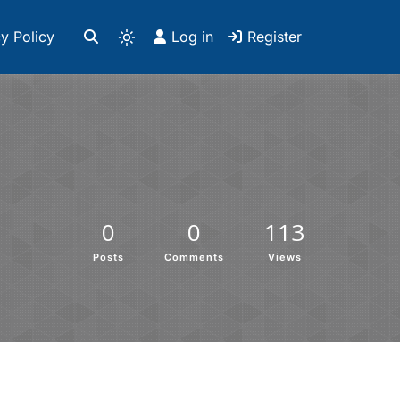
y Policy
Log in
Register
0
0
113
Posts
Comments
Views