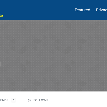
Featured
Privac
te
E
IENDS
FOLLOWS
0