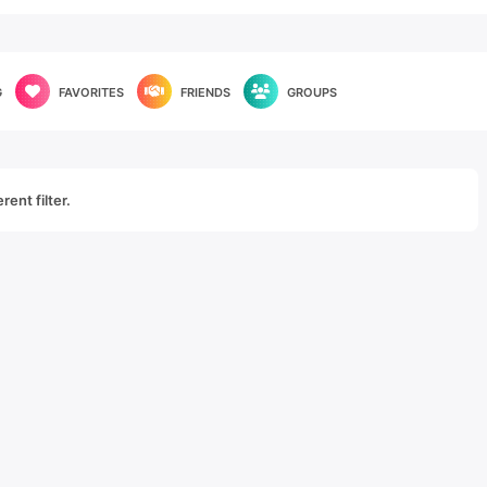
G
FAVORITES
FRIENDS
GROUPS
rent filter.