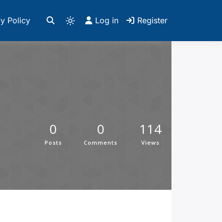
y Policy
Log in
Register
0
0
114
Posts
Comments
Views