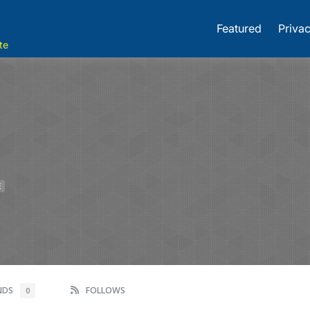
Featured
Privac
te
E
ENDS
FOLLOWS
0