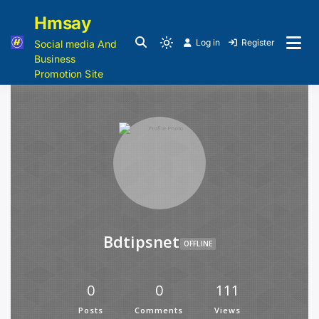
Hmsay
Log in
Register
Social media And
Business
Promotion Site
Bdtipsnet
OFFLINE
0
0
111
Posts
Comments
Views