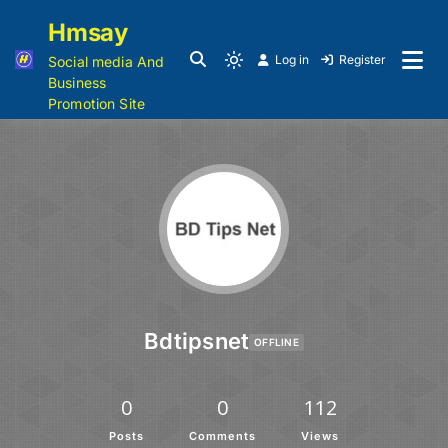
Hmsay
Log in
Register
Social media And
Business
Promotion Site
Bdtipsnet
OFFLINE
0
0
112
Posts
Comments
Views