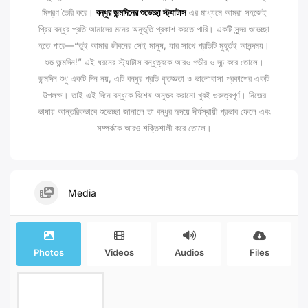
মিশ্রণ তৈরি করে।
বন্ধুর জন্মদিনের শুভেচ্ছা স্ট্যাটাস
এর মাধ্যমে আমরা সহজেই
প্রিয় বন্ধুর প্রতি আমাদের মনের অনুভূতি প্রকাশ করতে পারি। একটি সুন্দর শুভেচ্ছা
হতে পারে—“তুই আমার জীবনের সেই মানুষ, যার সাথে প্রতিটি মুহূর্তই আনন্দময়।
শুভ জন্মদিন!” এই ধরনের স্ট্যাটাস বন্ধুত্বকে আরও গভীর ও দৃঢ় করে তোলে।
জন্মদিন শুধু একটি দিন নয়, এটি বন্ধুর প্রতি কৃতজ্ঞতা ও ভালোবাসা প্রকাশের একটি
উপলক্ষ। তাই এই দিনে বন্ধুকে বিশেষ অনুভব করানো খুবই গুরুত্বপূর্ণ। নিজের
ভাষায় আন্তরিকভাবে শুভেচ্ছা জানালে তা বন্ধুর হৃদয়ে দীর্ঘস্থায়ী প্রভাব ফেলে এবং
সম্পর্ককে আরও শক্তিশালী করে তোলে।
Media
Photos
Videos
Audios
Files