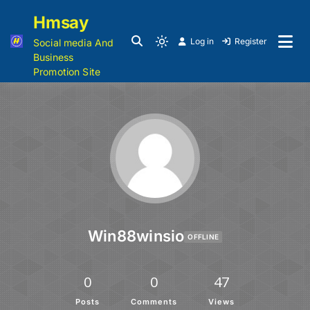
Hmsay
Log in
Register
Social media And
Business
Promotion Site
Win88winsio
OFFLINE
0
0
47
Posts
Comments
Views