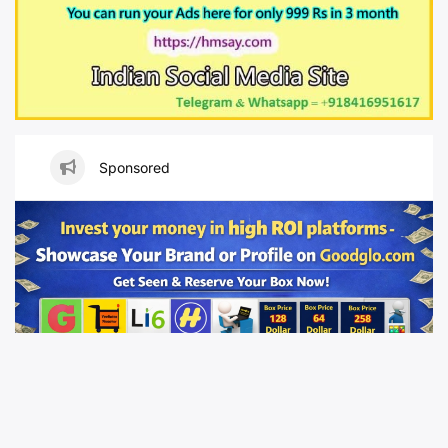
Sponsored