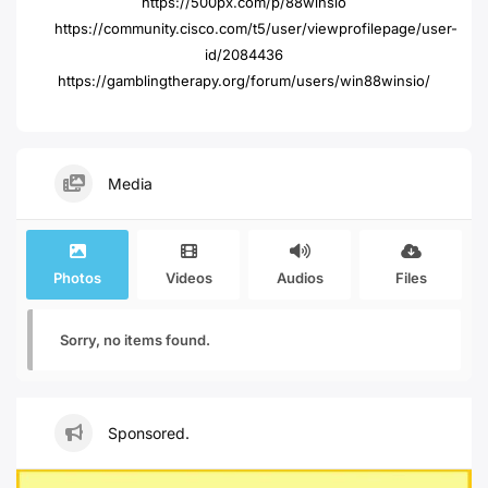
https://500px.com/p/88winsio
https://community.cisco.com/t5/user/viewprofilepage/user-
id/2084436
https://gamblingtherapy.org/forum/users/win88winsio/
Media
Photos
Videos
Audios
Files
Sorry, no items found.
Sponsored.