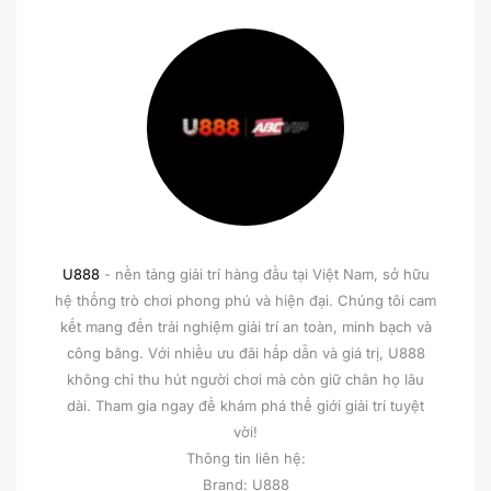
U888
- nền tảng giải trí hàng đầu tại Việt Nam, sở hữu
hệ thống trò chơi phong phú và hiện đại. Chúng tôi cam
kết mang đến trải nghiệm giải trí an toàn, minh bạch và
công bằng. Với nhiều ưu đãi hấp dẫn và giá trị, U888
không chỉ thu hút người chơi mà còn giữ chân họ lâu
dài. Tham gia ngay để khám phá thế giới giải trí tuyệt
vời!
Thông tin liên hệ:
Brand: U888