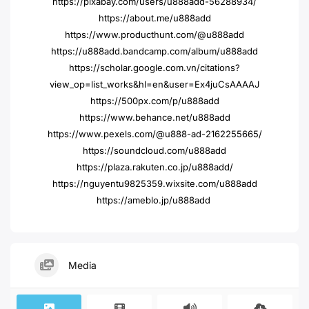
https://pixabay.com/users/u888add-56288934/
https://about.me/u888add
https://www.producthunt.com/@u888add
https://u888add.bandcamp.com/album/u888add
https://scholar.google.com.vn/citations?
view_op=list_works&hl=en&user=Ex4juCsAAAAJ
https://500px.com/p/u888add
https://www.behance.net/u888add
https://www.pexels.com/@u888-ad-2162255665/
https://soundcloud.com/u888add
https://plaza.rakuten.co.jp/u888add/
https://nguyentu9825359.wixsite.com/u888add
https://ameblo.jp/u888add
Media