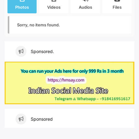
Photos
Videos
Audios
Files
Sorry, no items found.
Sponsored.
Sponsored