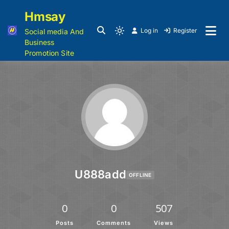
Hmsay
Log in
Register
Social media And
Business
Promotion Site
U888add
OFFLINE
0
0
507
Posts
Comments
Views