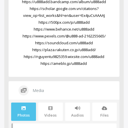
https://u888add.bandcamp.com/album/u888add
https://scholar.google.com.vn/citations?
view_op=list_works&hl=en&user=Ex4juCsAAAAJ
https://500px.com/p/u888add
https://www.behance.net/u888add
https://www.pexels.com/@u888-ad-2162255665/
https://soundcloud.com/u888add
https://plaza.rakuten.co.jp/u888add/
https://nguyentu9825359.wixsite.com/u888add
https://ameblo.jp/u888add
Media
Photos
Videos
Audios
Files