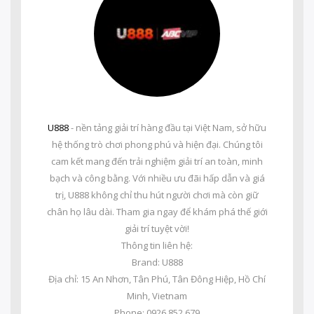
U888
- nền tảng giải trí hàng đầu tại Việt Nam, sở hữu
hệ thống trò chơi phong phú và hiện đại. Chúng tôi
cam kết mang đến trải nghiệm giải trí an toàn, minh
bạch và công bằng. Với nhiều ưu đãi hấp dẫn và giá
trị, U888 không chỉ thu hút người chơi mà còn giữ
chân họ lâu dài. Tham gia ngay để khám phá thế giới
giải trí tuyệt vời!
Thông tin liên hệ:
Brand: U888
Địa chỉ: 15 An Nhơn, Tân Phú, Tân Đông Hiệp, Hồ Chí
Minh, Vietnam
Phone: 0926.852.679