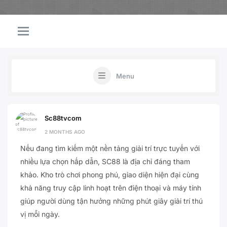
Menu
Sc88tvcom
2 MONTHS AGO
Nếu đang tìm kiếm một nền tảng giải trí trực tuyến với
nhiều lựa chọn hấp dẫn, SC88 là địa chỉ đáng tham
khảo. Kho trò chơi phong phú, giao diện hiện đại cùng
khả năng truy cập linh hoạt trên điện thoại và máy tính
giúp người dùng tận hưởng những phút giây giải trí thú
vị mỗi ngày.