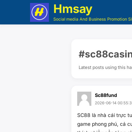
Hmsay
Social media And Business Promotion Si
#sc88casi
Latest posts using this h
Sc88fund
2026-06-14 00:55:3
SC88 là nhà cái trực tu
game phong phú, cá cượ