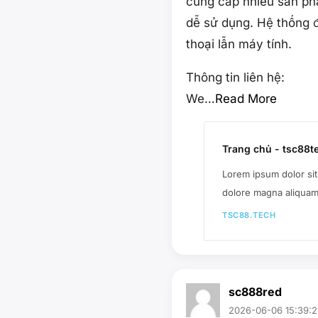
cung cấp nhiều sản phẩ
dễ sử dụng. Hệ thống đ
thoại lẫn máy tính.
Thông tin liên hệ:
We…
Read More
Trang chủ - tsc88t
Lorem ipsum dolor sit
dolore magna aliquam 
TSC88.TECH
sc888red
2026-06-06 15:39:2