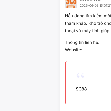
2026-06-03 15:01:2
Nếu đang tìm kiếm một 
tham khảo. Kho trò chơ
thoại và máy tính giúp 
Thông tin liên hệ:
Website:
SC88