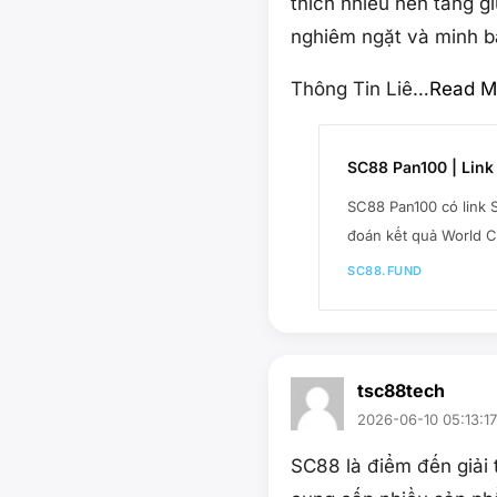
thích nhiều nền tảng g
nghiêm ngặt và minh bạ
Thông Tin Liê…
Read M
SC88 Pan100 | Lin
SC88 Pan100 có link
đoán kết quả World C
SC88.FUND
tsc88tech
2026-06-10 05:13:17
SC88 là điểm đến giải 