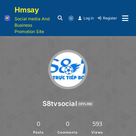
Hmsay
Log in
Register
Social media And
Business
Promotion Site
S8tvsocial
OFFLINE
0
0
593
Posts
Comments
Views