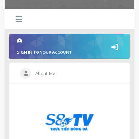
SIGN IN TO YOUR ACCOUNT
About Me