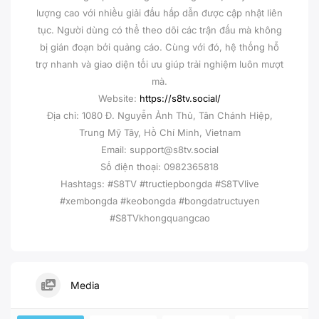
lượng cao với nhiều giải đấu hấp dẫn được cập nhật liên
tục. Người dùng có thể theo dõi các trận đấu mà không
bị gián đoạn bởi quảng cáo. Cùng với đó, hệ thống hỗ
trợ nhanh và giao diện tối ưu giúp trải nghiệm luôn mượt
mà.
Website:
https://s8tv.social/
Địa chỉ: 1080 Đ. Nguyễn Ảnh Thủ, Tân Chánh Hiệp,
Trung Mỹ Tây, Hồ Chí Minh, Vietnam
Email: support@s8tv.social
Số điện thoại: 0982365818
Hashtags: #S8TV #tructiepbongda #S8TVlive
#xembongda #keobongda #bongdatructuyen
#S8TVkhongquangcao
Media