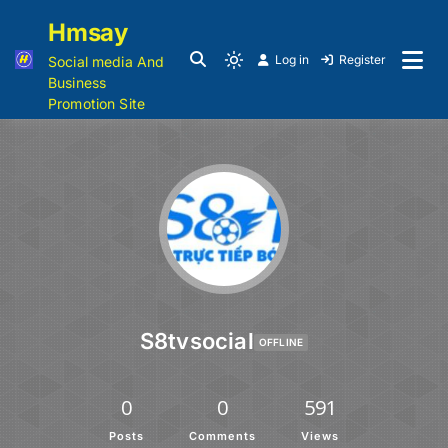
Hmsay
Log in
Register
Social media And
Business
Promotion Site
S8tvsocial
OFFLINE
0
0
591
Posts
Comments
Views