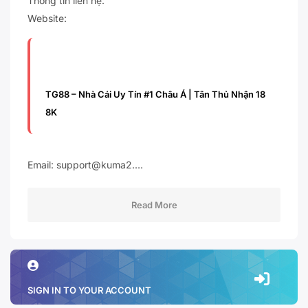
Thông tin liên hệ:
Website:
TG88 – Nhà Cái Uy Tín #1 Châu Á | Tân Thủ Nhận 18
8K
Email: support@kuma2.…
Read More
SIGN IN TO YOUR ACCOUNT