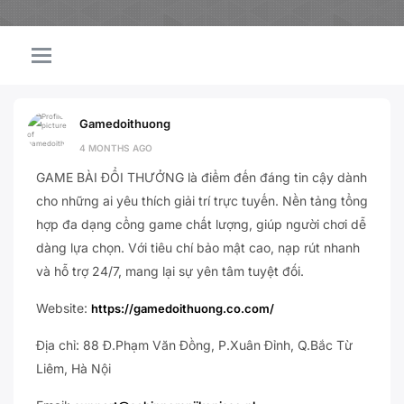
Gamedoithuong
4 MONTHS AGO
GAME BÀI ĐỔI THƯỞNG là điểm đến đáng tin cậy dành
cho những ai yêu thích giải trí trực tuyến. Nền tảng tổng
hợp đa dạng cổng game chất lượng, giúp người chơi dễ
dàng lựa chọn. Với tiêu chí bảo mật cao, nạp rút nhanh
và hỗ trợ 24/7, mang lại sự yên tâm tuyệt đối.
Website:
https://gamedoithuong.co.com/
Địa chỉ: 88 Đ.Phạm Văn Đồng, P.Xuân Đỉnh, Q.Bắc Từ
Liêm, Hà Nội