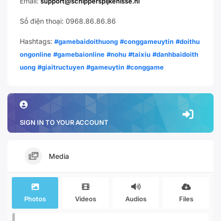
Email:
support@schipperspijkenisse.nl
Số điện thoại: 0968.86.86.86
Hashtags:
#gamebaidoithuong
#conggameuytin
#doithu
ongonline
#gamebaionline
#nohu
#taixiu
#danhbaidoith
uong
#giaitructuyen
#gameuytin
#conggame
SIGN IN TO YOUR ACCOUNT
Media
Photos
Videos
Audios
Files