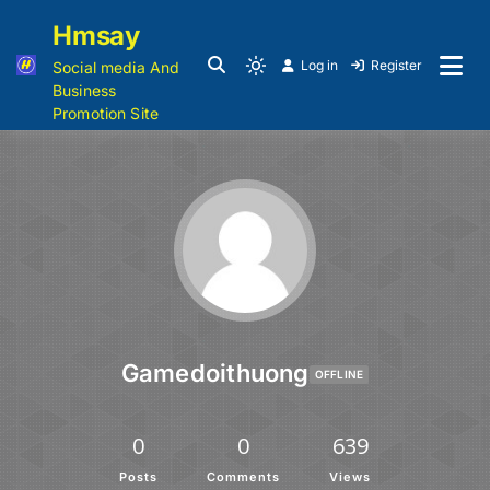
Hmsay
Log in
Register
Social media And
Business
Promotion Site
Gamedoithuong
OFFLINE
0
0
639
Posts
Comments
Views