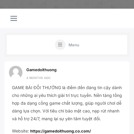
Menu
Gamedoithuong
4 MONTHS AGO
GAME BÀI ĐỔI THƯỞNG là điểm đến đáng tin cậy dành
cho những ai yêu thích giải trí trực tuyến. Nền tảng tổng
hợp đa dạng cổng game chất lượng, giúp người chơi dễ
dàng lựa chọn. Với tiêu chí bảo mật cao, nạp rút nhanh
và hỗ trợ 24/7, mang lại sự yên tâm tuyệt đối.
Website:
https://gamedoithuong.co.com/