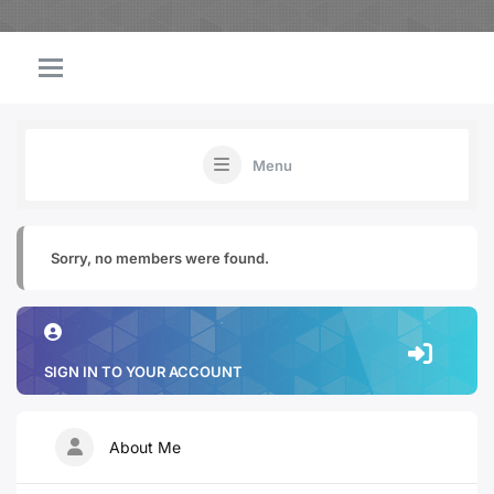
Menu
Sorry, no members were found.
SIGN IN TO YOUR ACCOUNT
About Me