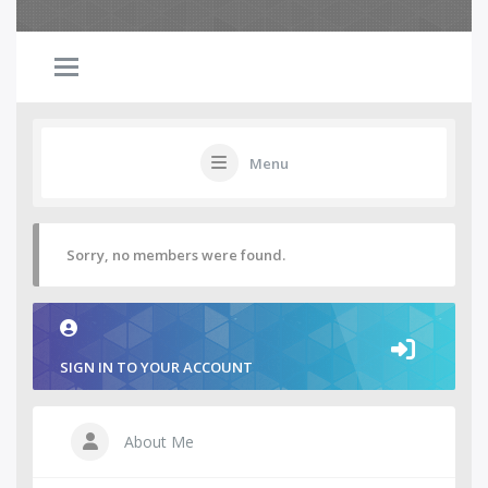
Menu
Sorry, no members were found.
SIGN IN TO YOUR ACCOUNT
About Me