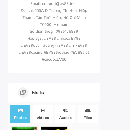
Email: support@ev88.tech
Địa chỉ: 105A Đ.Trương Thị Hoa, Hiệp
Thành, Tân Thới Hiệp, Hồ Chí Minh
70000, Vietnam
Số điện thoại: 0985126886
Hastags: #EV88 #nhacaiEV88
#EV88uytin #dangkyEV88 #linkEV88
#EV88casino #EV88thethao #EV88slot
#cacuocEV88
Media
Photos
Videos
Audios
Files