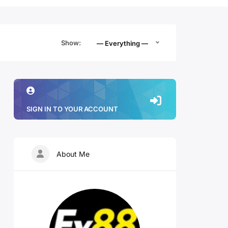
Show:
— Everything —
SIGN IN TO YOUR ACCOUNT
About Me