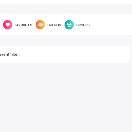
FAVORITES
FRIENDS
GROUPS
rent filter.