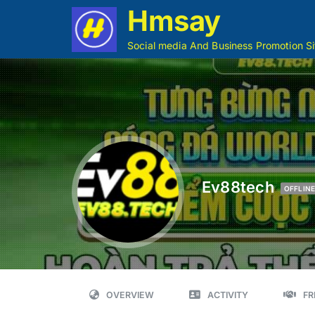
Hmsay
Social media And Business Promotion Si
Ev88tech
OFFLIN
OVERVIEW
ACTIVITY
FR