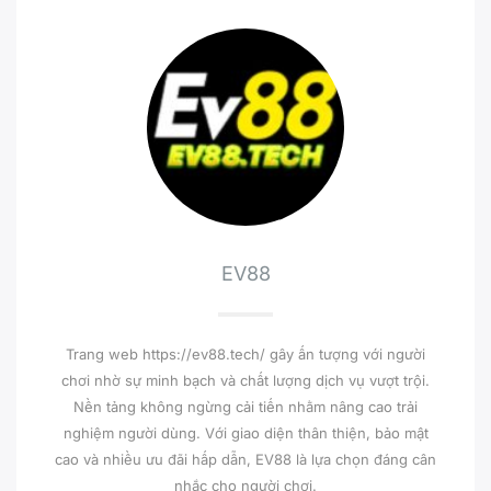
EV88
Trang web https://ev88.tech/ gây ấn tượng với người
chơi nhờ sự minh bạch và chất lượng dịch vụ vượt trội.
Nền tảng không ngừng cải tiến nhằm nâng cao trải
nghiệm người dùng. Với giao diện thân thiện, bảo mật
cao và nhiều ưu đãi hấp dẫn, EV88 là lựa chọn đáng cân
nhắc cho người chơi.