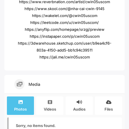
https://www.reverbnation.com/artist/cwin05uscom
https://www.skool.com/@nha-cai-cwin-9145
https://wakelet.com/@cwin05uscom
https://leetcode.com/u/cwin05uscom/
https://anyflip.com/homepage/srzgj/preview
https://instapaper.com/p/cwin05uscom
https://3dwarehouse.sketchup.com/user/b9ea4cf6-
803a-4150-add5-bb1c94c39511
https://jali.me/cwin05uscom
Media
Photos
Videos
Audios
Files
Sorry, no items found.