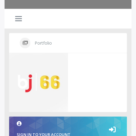
Portfolio
SIGN IN TO YOUR ACCOUNT