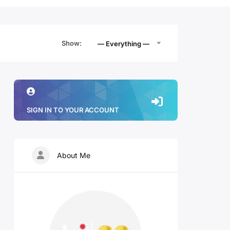
Show:
— Everything —
SIGN IN TO YOUR ACCOUNT
About Me