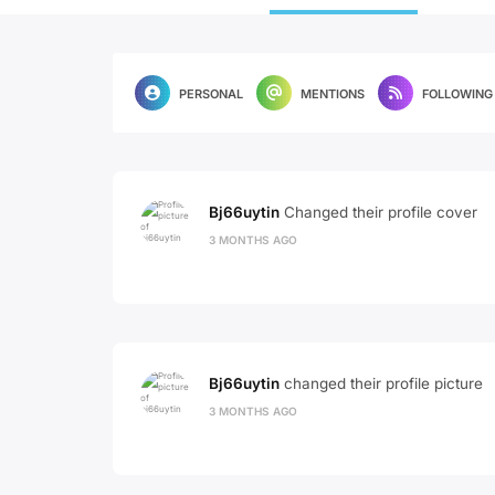
PERSONAL
MENTIONS
FOLLOWING
Bj66uytin
Changed their profile cover
3 MONTHS AGO
Bj66uytin
changed their profile picture
3 MONTHS AGO