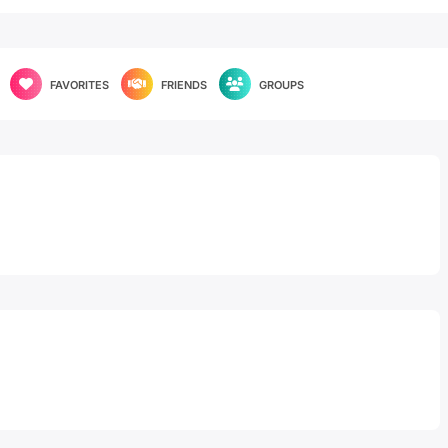
FAVORITES
FRIENDS
GROUPS