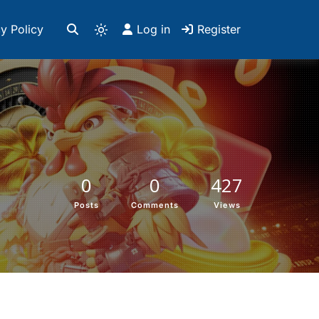
y Policy
Log in
Register
0
0
427
Posts
Comments
Views