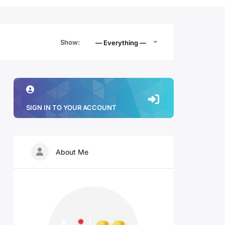
Show:
— Everything —
SIGN IN TO YOUR ACCOUNT
About Me