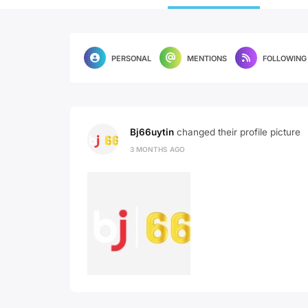
PERSONAL
MENTIONS
FOLLOWING
Bj66uytin
changed their profile picture
3 MONTHS AGO