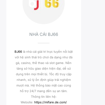
NHÀ CÁI BJ66
BJ66
là nhà cái giải trí trực tuyến nổi bật
với hệ sinh thái trò chơi đa dạng như đá
gà, casino, thể thao và slot game. Nền
tảng sở hữu giao diện hiện đại, dễ sử
dụng trên mọi thiết bị. Tốc độ truy cập
nhanh, xử lý ổn định giúp trải nghiệm
mượt mà. Hệ thống bảo mật cao cùng
hỗ trợ 24/7 mang đến sự an tâm.
Thông tin liên hệ:
Website:
https://mifare.de.com/