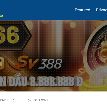
Featured
Privac
te
E
IENDS
FOLLOWS
0